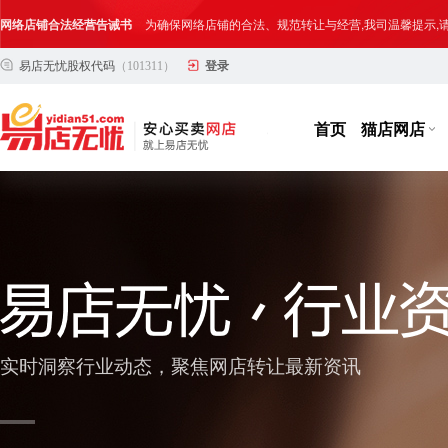
网络店铺合法经营告诫书
为确保网络店铺的合法、规范转让与经营,我司温馨提示
易店无忧股权代码
（101311）
登录
合法合规经营告客户书
部分客户在购买抖店网络店铺后，存在试图规避平台监管
网络店铺合法经营告诫书
为确保网络店铺的合法、规范转让与经营,我司温馨提示
首页
猫店网店
实时洞察行业动态，聚焦网店转让最新资讯