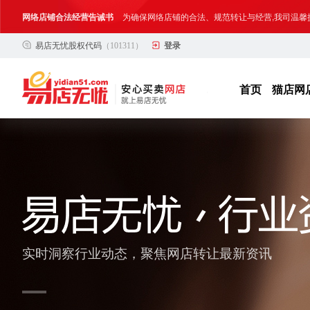
网络店铺合法经营告诫书
为确保网络店铺的合法、规范转让与经营,我司温馨
易店无忧股权代码
（101311）
登录
合法合规经营告客户书
部分客户在购买抖店网络店铺后，存在试图规避平
网络店铺合法经营告诫书
为确保网络店铺的合法、规范转让与经营,我司温馨
首页
猫店网
实时洞察行业动态，聚焦网店转让最新资讯