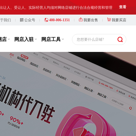
铺出让人、受让人、实际经营人均须对网络店铺进行合法合规经营和管理
查看
于我们
公众号
400-006-1351
我要出售
我要买店
等，此类行为违反了国家相关法律法规，也损害了抖店平台的市场秩序
查看
铺出让人、受让人、实际经营人均须对网络店铺进行合法合规经营和管理
查看
网店
网店入驻
网店工具
您想要什么店铺?